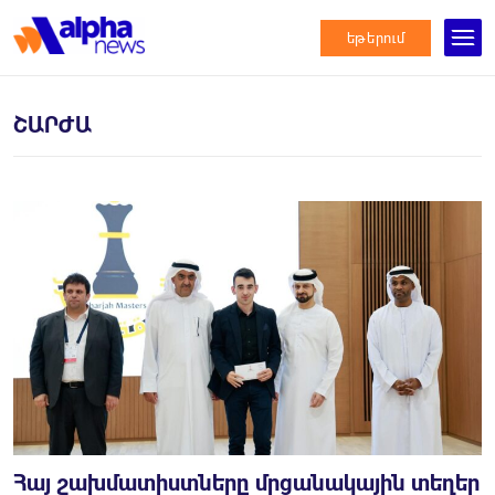
եթերում
ՇԱՐԺԱ
Հայ շախմատիստները մրցանակային տեղեր