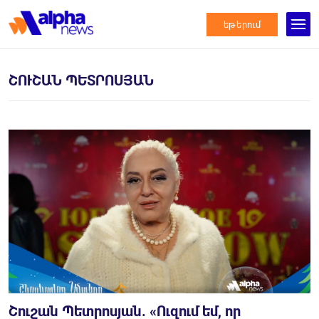
եթերում
ՇՈՒՇԱՆ ՊԵՏՐՈՍՅԱՆ
Շուշան Պետրոսյան. «Ուզում եմ, որ