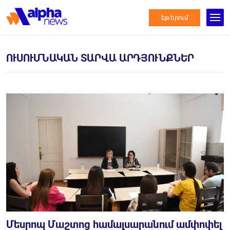
եթերում
ՈՒՍՈՒՄՆԱԿԱՆ ՏԱՐՎԱ ԱՐԴՅՈՒՆՔՆԵՐ
Մեսրոպ Մաշտոց համալսարանում ամփոփել