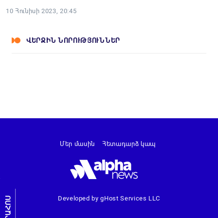
10 Հունիսի 2023, 20:45
ՎԵՐՋԻՆ ՆՈՐՈՒԹՅՈՒՆՆԵՐ
Մեր մասին
Հետադարձ կապ
Developed by gHost Services LLC
ԼՐԱՀՈՍ