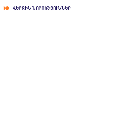
ՎԵՐՋԻՆ ՆՈՐՈՒԹՅՈՒՆՆԵՐ