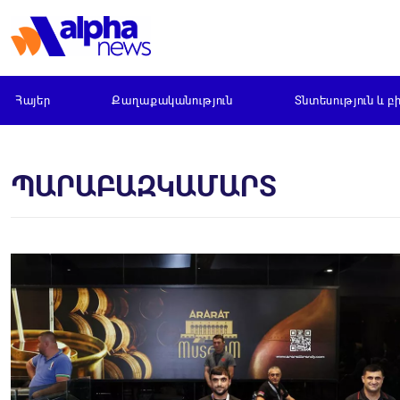
Հայեր
Քաղաքականություն
Տնտեսություն և բ
ՊԱՐԱԲԱԶԿԱՄԱՐՏ