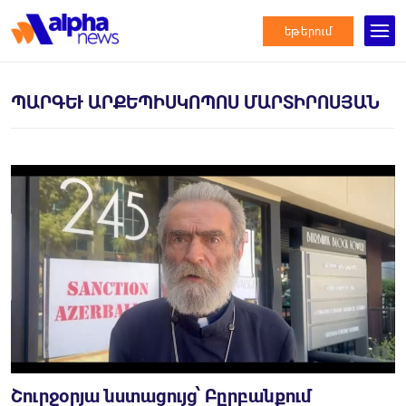
եթերում
ՊԱՐԳԵՒ ԱՐՔԵՊԻՍԿՈՊՈՍ ՄԱՐՏԻՐՈՍՅԱՆ
Շուրջօրյա նստացույց՝ Բըրբանքում