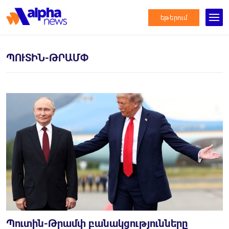
եթերում
ՊՈՒՏԻՆ-ԹՐԱՄՓ
Պուտին-Թրամփ բանակցությունները