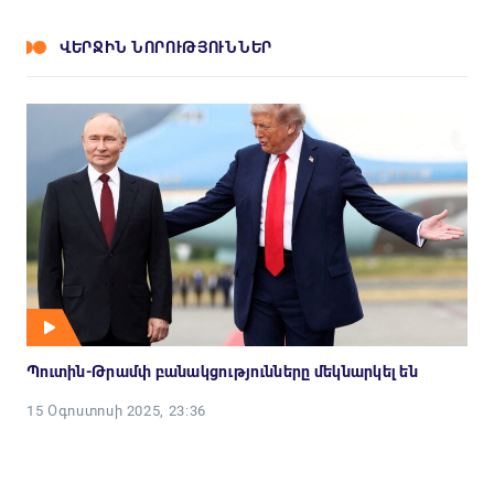
ՎԵՐՋԻՆ ՆՈՐՈՒԹՅՈՒՆՆԵՐ
Պուտին-Թրամփ բանակցությունները մեկնարկել են
15 Օգոստոսի 2025, 23:36