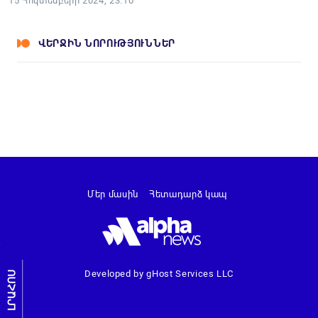
15 Հոկտեմբերի 2024, 23:10
ՎԵՐՋԻՆ ՆՈՐՈՒԹՅՈՒՆՆԵՐ
Մեր մասին
Հետադարձ կապ
Developed by gHost Services LLC
ԼՐԱՀՈՍ