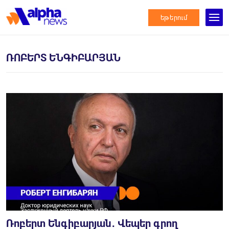
եթերում
ՌՈԲԵՐՏ ԵՆԳԻԲԱՐՅԱՆ
Ռոբերտ Ենգիբարյան․ Վեպեր գրող