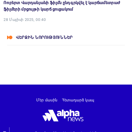
Ռոբերտ Վարդանյանի ֆիլմն ընդգրկվել է կարճամետրաժ
ֆիլմերի մրցույթի կարճ ցուցակում
28 Մայիսի 2025, 00:40
ՎԵՐՋԻՆ ՆՈՐՈՒԹՅՈՒՆՆԵՐ
Մեր մասին
Հետադարձ կապ