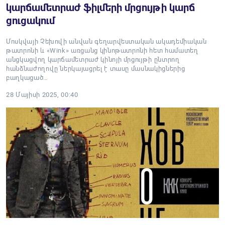
կարճամետրաժ ֆիլմերի մրցույթի կարճ
ցուցակում
Մոսկվայի Չեխովի անվան գեղարվեստական ակադեմիական
թատրոնի և «Wink» առցանց կինոթատրոնի հետ համատեղ
անցկացվող կարճամետրաժ կինոյի մրցույթի ընտրող
հանձնաժողովը ներկայացրել է տասը մասնակիցներից
բաղկացած…
28 Մայիսի 2025, 00:40