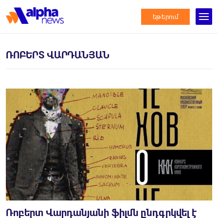
եթերում
ՌՈԲԵՐՏ ՎԱՐԴԱՆՅԱՆ
Ռոբերտ Վարդանյանի ֆիլմն ընդգրկվել է