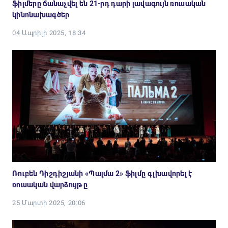
ֆիլմերը ճանաչվել են 21-րդ դարի լավագույն ռուսական
կինոնախագծեր
04 Ապրիլի 2025, 18:34
Ռուբեն Դիշդիշյանի «Պալմա 2» ֆիլմը գլխավորել է
ռուսական վարձույթը
25 Մարտի 2025, 20:06