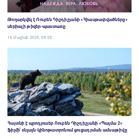
Թողարկվել է Ռուբեն Դիշդիշյանի «Հիասթափվածները»
սերիալի թիզեր-պաստառը
16 Մայիսի 2025, 09:20
Հայտնի է պրոդյուսեր Ռուբեն Դիշդիշյանի «Պալմա 2»
ֆիլմի՝ օնլայն-կինոթատրոնում ցուցադրման ամսաթիվը