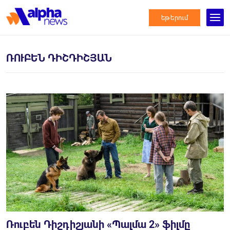
եթերում
ՌՈՒԲԵՆ ԴԻՇԴԻՇՅԱՆ
Ռուբեն Դիշդիշյանի «Պալմա 2» ֆիլմը