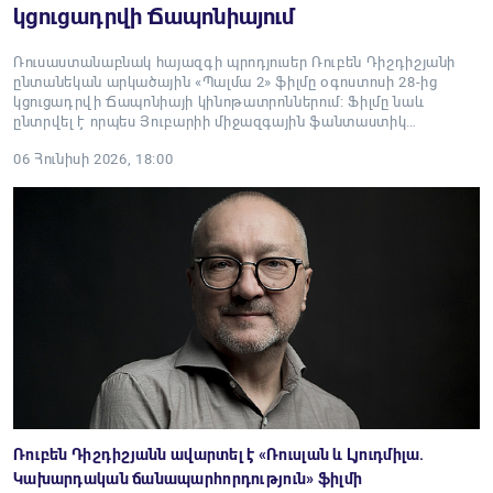
կցուցադրվի Ճապոնիայում
Ռուսաստանաբնակ հայազգի պրոդյուսեր Ռուբեն Դիշդիշյանի
ընտանեկան արկածային «Պալմա 2» ֆիլմը օգոստոսի 28-ից
կցուցադրվի Ճապոնիայի կինոթատրոններում։ Ֆիլմը նաև
ընտրվել է որպես Յուբարիի միջազգային ֆանտաստիկ…
06 Հունիսի 2026, 18:00
Ռուբեն Դիշդիշյանն ավարտել է «Ռուսլան և Լյուդմիլա.
Կախարդական ճանապարհորդություն» ֆիլմի