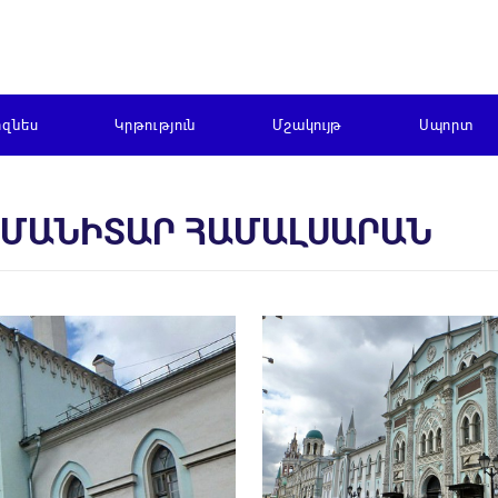
իզնես
Կրթություն
Մշակույթ
Սպորտ
ՈՒՄԱՆԻՏԱՐ ՀԱՄԱԼՍԱՐԱՆ