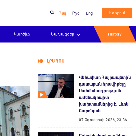
եթերում
Հայ
Рус
Eng
Կարծիք
Նախագծեր
History
ԼՐԱՀՈՍ
Վեհափառ Հայրապետին
դատարան հրավիրելը
Սահմանադրության
ամենակոպիտ
խախտումներից է․ Լևոն
Բարոնյան
07 Օգոստոսի 2026, 23:36
Երկակի մոտեցումները