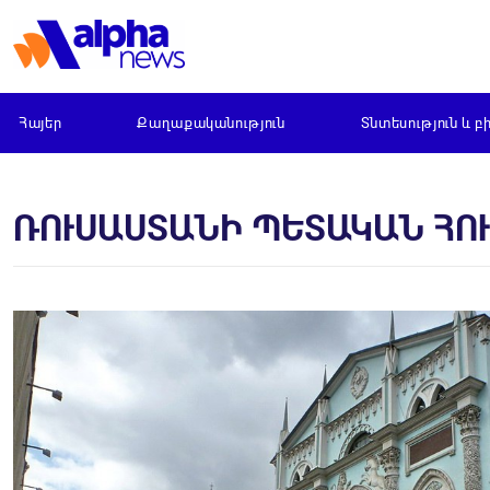
Հայեր
Քաղաքականություն
Տնտեսություն և բ
ՌՈՒՍԱՍՏԱՆԻ ՊԵՏԱԿԱՆ ​​Հ