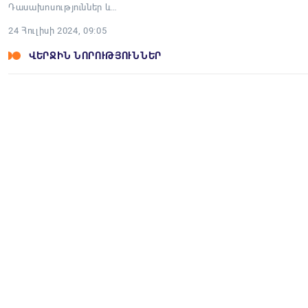
Դասախոսություններ և…
24 Հուլիսի 2024, 09:05
ՎԵՐՋԻՆ ՆՈՐՈՒԹՅՈՒՆՆԵՐ