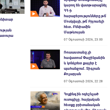
կարող են վատթարացնել
ՀՀ-ի
հարաբերությունները թե՛
անիտար
Մոսկվայի, թե՛ Բրյուսելի
հետ․ Բենիամին
ության
Մաթևոսյան
րատուրա
07 Օգոստոսի 2026, 23:00
Ռուսաստանը չի
հավատում Փաշինյանին
և կոնկրետ քայլեր է
պահանջում․ Տիգրան
Քոչարյան
07 Օգոստոսի 2026, 22:28
Հոքինգին ոգեշնչած
ուսուցիչը. հայկական
հետքը բրիտանական