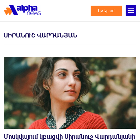
եթերում
ՍԻՐԱՆՈՒՇ ՎԱՐԴԱՆՅԱՆ
Մոսկվայում կբացվի Սիրանուշ Վարդանյանի