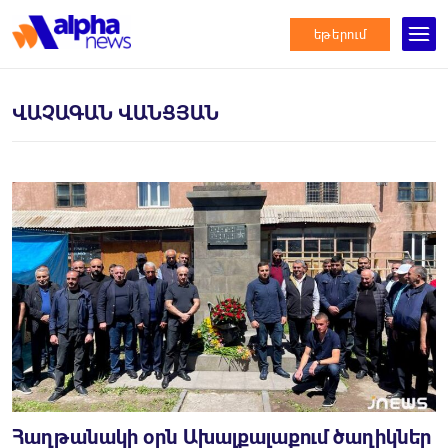
եթերում
ՎԱՉԱԳԱՆ ՎԱՆՑՅԱՆ
Հաղթանակի օրն Ախալքալաքում ծաղիկներ