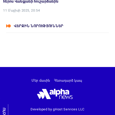
հերոս Վանցյանի հուշարձանին
11 Մայիսի 2025, 20:54
ՎԵՐՋԻՆ ՆՈՐՈՒԹՅՈՒՆՆԵՐ
Մեր մասին
Հետադարձ կապ
Developed by gHost Services LLC