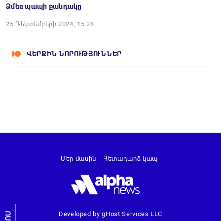
Ձմեռ պապի քանդակը
25 Դեկտեմբերի 2024, 15:28
ՎԵՐՋԻՆ ՆՈՐՈՒԹՅՈՒՆՆԵՐ
Մեր մասին
Հետադարձ կապ
Developed by gHost Services LLC