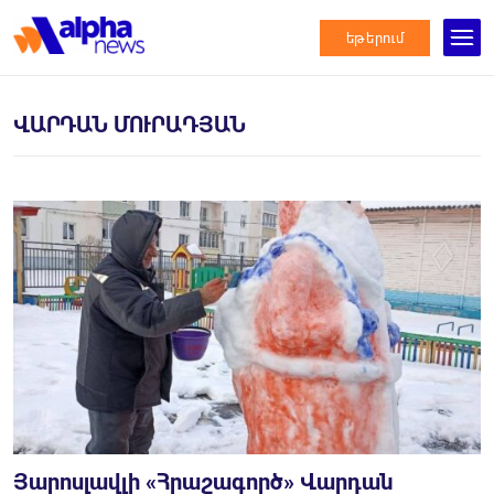
եթերում
ՎԱՐԴԱՆ ՄՈՒՐԱԴՅԱՆ
Յարոսլավլի «Հրաշագործ» Վարդան