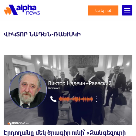
եթերում
ՎԻԿՏՈՐ ՆԱԴԵՆ-ՌԱԵՒՍԿԻ
Էրդողանը մեկ ծրագիր ունի՝ «Զանգեզուրի