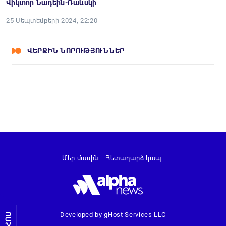
Վիկտոր Նադեին-Ռաևսկի
25 Սեպտեմբերի 2024, 22:20
ՎԵՐՋԻՆ ՆՈՐՈՒԹՅՈՒՆՆԵՐ
Մեր մասին
Հետադարձ կապ
Developed by gHost Services LLC