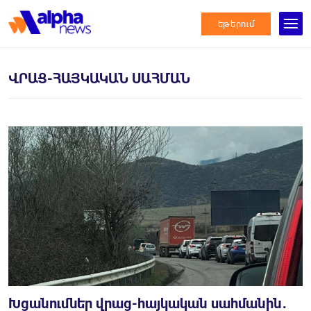
եթերում
ՎՐԱՑ-ՀԱՅԿԱԿԱՆ ՍԱՀՄԱՆ
Խցանումներ վրաց-հայկական սահմանին․