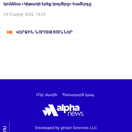
կունենա «Կիթառի երեք կողմերը» համերգը
25 Մայիսի 2025, 18:05
ՎԵՐՋԻՆ ՆՈՐՈՒԹՅՈՒՆՆԵՐ
Մեր մասին
Հետադարձ կապ
Developed by gHost Services LLC