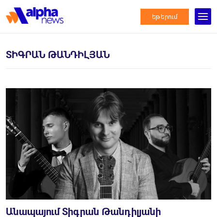
եթերում
ՏԻԳՐԱՆ ԹԱՆԴԻԼՅԱՆ
Անապայում Տիգրան Թանդիլյանի