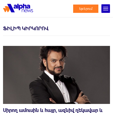
եթերում
ՖԻԼԻՊ ԿԻՐԿՈՐՈՎ
Սիրող ամուսին և հայր, ազնիվ ղեկավար և