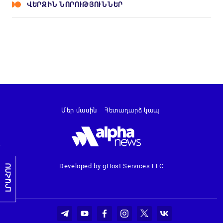
ՎԵՐՋԻՆ ՆՈՐՈՒԹՅՈՒՆՆԵՐ
Մեր մասին
Հետադարձ կապ
Developed by gHost Services LLC
ԼՐԱՀՈՍ