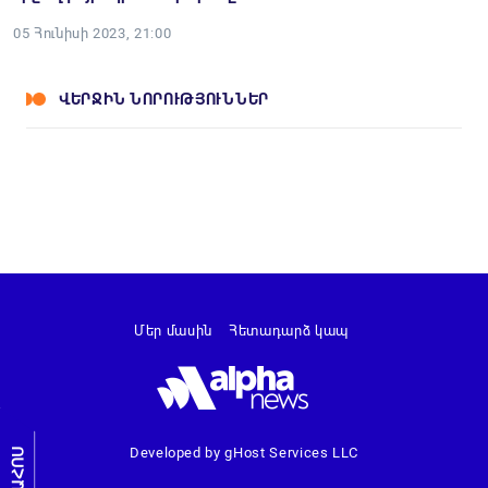
05 Հունիսի 2023, 21:00
ՎԵՐՋԻՆ ՆՈՐՈՒԹՅՈՒՆՆԵՐ
Մեր մասին
Հետադարձ կապ
Developed by gHost Services LLC
ԼՐԱՀՈՍ