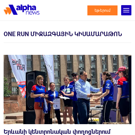
եթերում
ONE RUN ՄԻՋԱԶԳԱՅԻՆ ԿԻՍԱՄԱՐԱԹՈՆ
Երևանի կենտրոնական փողոցներում