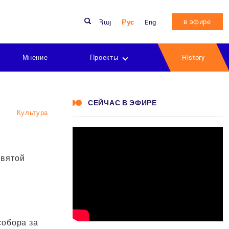
в эфире
Հայ
Рус
Eng
Мнение
Проекты
History
СЕЙЧАС В ЭФИРЕ
Культура
Святой
е
собора за