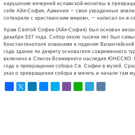
нарушение вечерней исламской молитвы в превращен
себе Айя-София, Армения — свои украденные земли, 
сотворили с христианским миром», — написал он в се
Храм Святой Софии (Айя-София) был основан визан
декабря 537 года. Собор около тысячи лет был сам
Константинополя османами и падения Византийской и
года здание по декрету основателя современного ту
включено в Список Всемирного наследия ЮНЕСКО. В
года о превращении собора Св. Софии в музей. Сраз
указ о превращении собора в мечеть и начале там м
Facebook
Twitter
LinkedIn
Messenger
Skype
Viber
WhatsApp
Telegram
VK