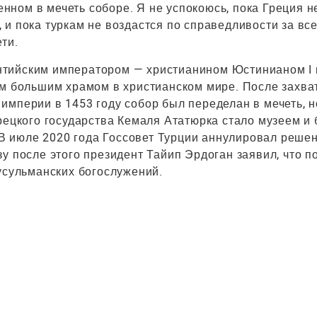
ном в мечеть соборе. Я не успокоюсь, пока Греция н
и пока туркам не воздастся по справедливости за все
ти.
тийским императором — христианином Юстинианом I 
ым большим храмом в христианском мире. После захва
мперии в 1453 году собор был переделан в мечеть, н
рецкого государства Кемаля Ататюрка стало музеем и
 июле 2020 года Госсовет Турции аннулировал решен
у после этого президент Тайип Эрдоган заявил, что п
усульманских богослужений.