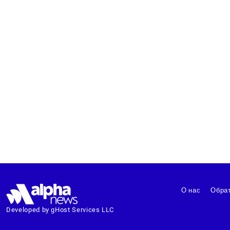
О нас
Обрат
Developed by gHost Services LLC