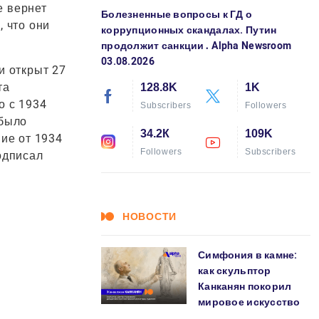
е вернет
Болезненные вопросы к ГД о
, что они
коррупционных скандалах. Путин
продолжит санкции․ Alpha Newsroom
03.08.2026
и открыт 27
та
128.8K
1K
о с 1934
Subscribers
Followers
 было
34.2К
109K
ие от 1934
Followers
Subscribers
одписал
НОВОСТИ
Симфония в камне:
как скульптор
Канканян покорил
мировое искусство