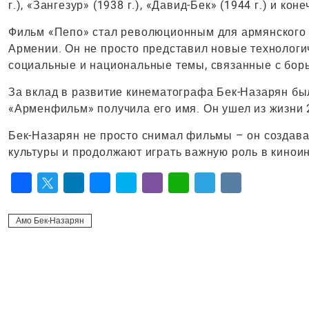
г.), «Зангезур» (1938 г.), «Давид-Бек» (1944 г.) и к
Фильм «Пепо» стал революционным для армянского к
Армении. Он не просто представил новые технологи
социальные и национальные темы, связанные с борь
За вклад в развитие кинематографа Бек-Назарян был 
«Арменфильм» получила его имя. Он ушел из жизни 2
Бек-Назарян не просто снимал фильмы – он создава
культуры и продолжают играть важную роль в кинои
Facebook
Twitter
LinkedIn
Messenger
Skype
Viber
WhatsApp
Telegram
VK
Амо Бек-Назарян