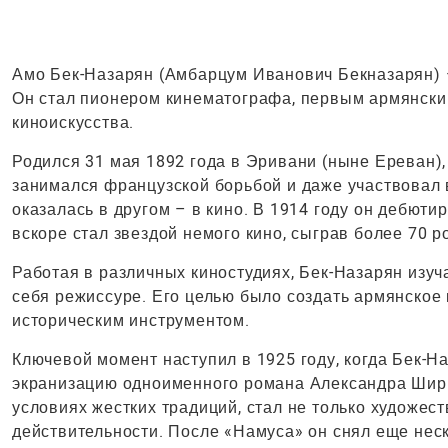
Амо Бек-Назарян (Амбарцум Иванович Бекназарян) –
Он стал пионером кинематографа, первым армянск
киноискусства.
Родился 31 мая 1892 года в Эривани (ныне Ереван),
занимался французской борьбой и даже участвовал 
оказалась в другом – в кино. В 1914 году он дебют
вскоре стал звездой немого кино, сыграв более 70 р
Работая в различных киностудиях, Бек-Назарян изуч
себя режиссуре. Его целью было создать армянское к
историческим инструментом.
Ключевой момент наступил в 1925 году, когда Бек-
экранизацию одноименного романа Александра Ширв
условиях жестких традиций, стал не только художе
действительности. После «Намуса» он снял еще нес