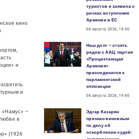
туристов и заявила о
рисках вступления
Армении в ЕС
нское кино.
06 августа 2026, 19:50
о
Наш долг – стоять
портом,
рядом с ААЦ: партия
расть
«Процветающая
рции» и
Армения»
присоединится к
парламентской
посвятить
оппозиции
ьтурным и
06 августа 2026, 19:40
м «Намус» –
Эдгар Казарян
любви в
признан виновным
по делу об
оскорблении судей:
ор» (1926