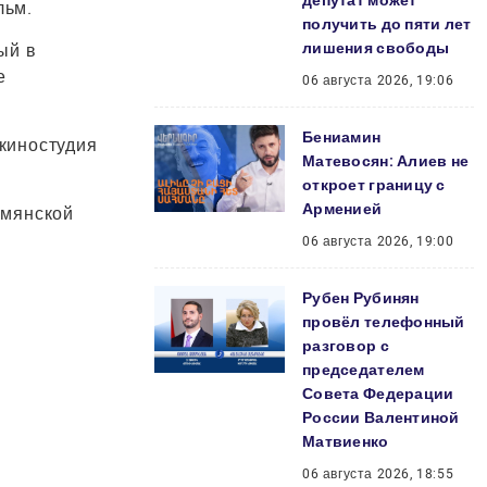
депутат может
льм.
получить до пяти лет
лишения свободы
ый в
е
06 августа 2026, 19:06
Бениамин
 киностудия
Матевосян: Алиев не
откроет границу с
Арменией
рмянской
06 августа 2026, 19:00
Рубен Рубинян
провёл телефонный
разговор с
председателем
Совета Федерации
России Валентиной
Матвиенко
06 августа 2026, 18:55