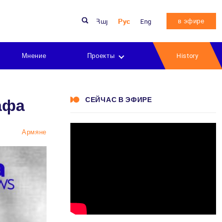
в эфире
Հայ
Рус
Eng
Мнение
Проекты
History
СЕЙЧАС В ЭФИРЕ
афа
Армяне