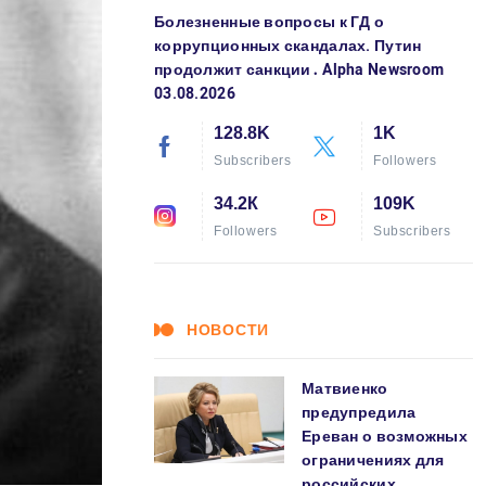
Болезненные вопросы к ГД о
коррупционных скандалах. Путин
продолжит санкции․ Alpha Newsroom
03.08.2026
128.8K
1K
Subscribers
Followers
34.2К
109K
Followers
Subscribers
НОВОСТИ
Матвиенко
предупредила
Ереван о возможных
ограничениях для
российских