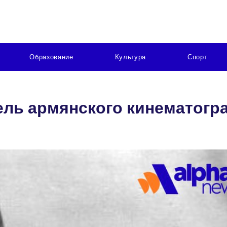
Образование
Культура
Спорт
ель армянского кинематогр