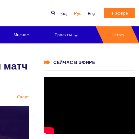
в эфире
Հայ
Рус
Eng
Мнение
Проекты
History
СЕЙЧАС В ЭФИРЕ
 матч
Спорт