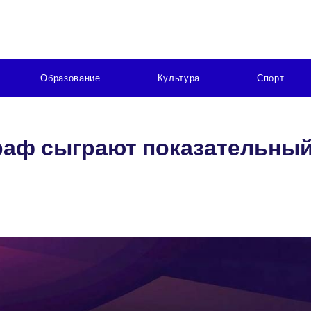
Образование
Культура
Спорт
раф сыграют показательный