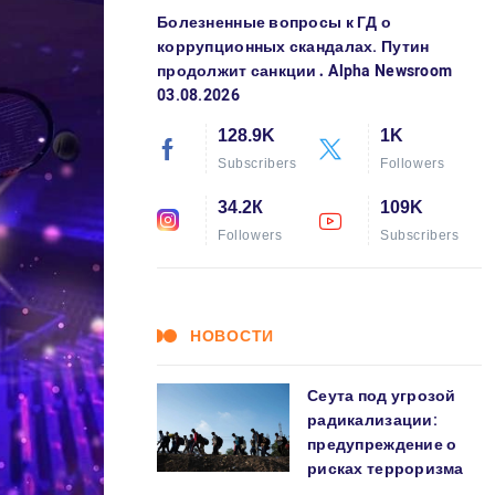
Болезненные вопросы к ГД о
коррупционных скандалах. Путин
продолжит санкции․ Alpha Newsroom
03.08.2026
128.9K
1K
Subscribers
Followers
34.2К
109K
Followers
Subscribers
НОВОСТИ
Сеута под угрозой
радикализации:
предупреждение о
рисках терроризма