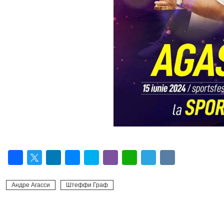
Facebook
Twitter
LinkedIn
Messenger
Skype
Viber
WhatsApp
Telegram
VK
Андре Агасси
Штеффи Граф