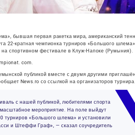
ма», бывшая первая ракетка мира, американский тен
уга 22-кратная чемпионка турниров «Большого шлема
 на спортивном фестивале в Клуж-Напоке (Румыния).
mpionat. com.
умынской публикой вместе с двумя другими приглаш
ообщает News.ro со ссылкой на организаторов турнира
валь с нашей публикой, любителями спорта
 масштабное мероприятие. На поле выйдут
 30 турниров «Большого шлема» и установили
сси и Штеффи Граф», — сказал соучредитель