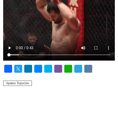
Facebook
Twitter
LinkedIn
Messenger
Skype
Viber
WhatsApp
Telegram
VK
Армен Торосян