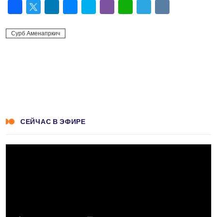
Facebook
Twitter
LinkedIn
Messenger
Skype
Viber
WhatsApp
Telegram
VK
Сурб Аменапркич
СЕЙЧАС В ЭФИРЕ