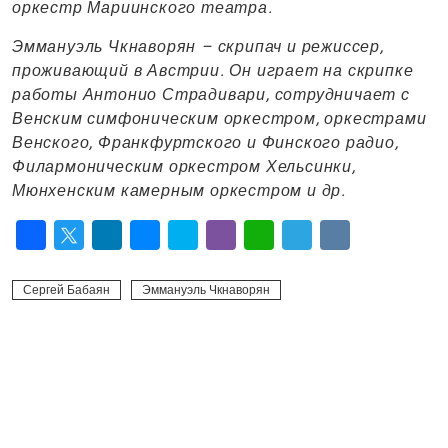
оркестр Мариинского театра.
Эммануэль Чкнаворян – скрипач и режиссер,
проживающий в Австрии. Он играет на скрипке
работы Антонио Страдивари, сотрудничает с
Венским симфоническим оркестром, оркестрами
Венского, Франкфуртского и Финского радио,
Филармоническим оркестром Хельсинки,
Мюнхенским камерным оркестром и др.
Facebook
Twitter
LinkedIn
Messenger
Skype
Viber
WhatsApp
Telegram
VK
Сергей Бабаян
Эммануэль Чкнаворян