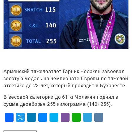
Армянский тяжелоатлет Гарник Чолакян завоевал
золотую медаль на чемпионате Европы по тяжелой
атлетике до 23 лет, который проходит в Бухаресте.
В весовой категории до 61 кг Чолакян поднял в
сумме двоеборья 255 килограмма (140+255).
Facebook
Twitter
LinkedIn
Messenger
Skype
Viber
WhatsApp
Telegram
VK