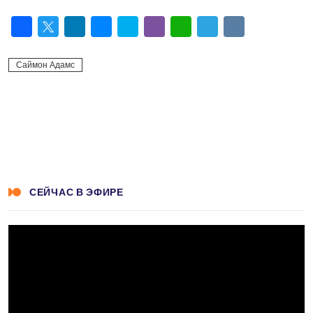
Facebook
Twitter
LinkedIn
Messenger
Skype
Viber
WhatsApp
Telegram
VK
Саймон Адамс
СЕЙЧАС В ЭФИРЕ