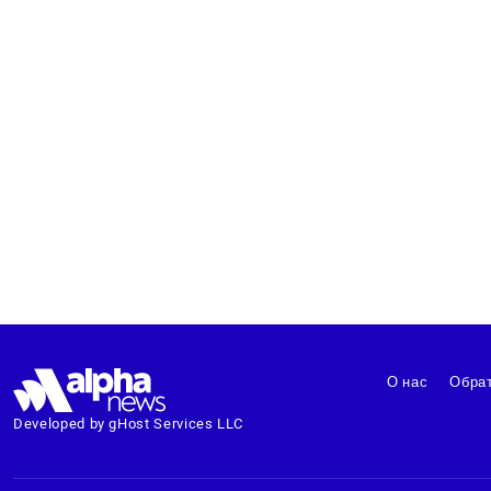
О нас
Обрат
Developed by gHost Services LLC