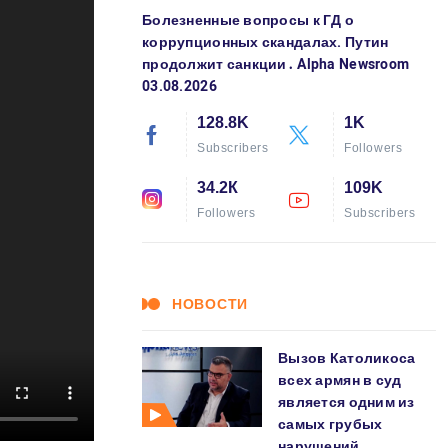
Болезненные вопросы к ГД о
коррупционных скандалах. Путин
продолжит санкции․ Alpha Newsroom
03.08.2026
128.8K
1K
Subscribers
Followers
34.2К
109K
Followers
Subscribers
НОВОСТИ
Вызов Католикоса
всех армян в суд
является одним из
самых грубых
нарушений