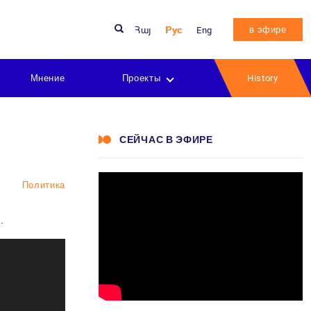
в эфире
Հայ
Рус
Eng
Мнение
Проекты
History
СЕЙЧАС В ЭФИРЕ
Политика
.