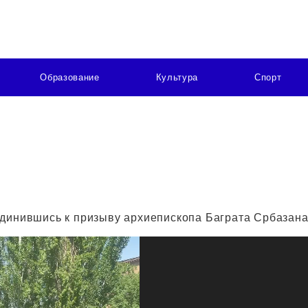
Образование
Культура
Спорт
динившись к призыву архиепископа Баграта Србазана