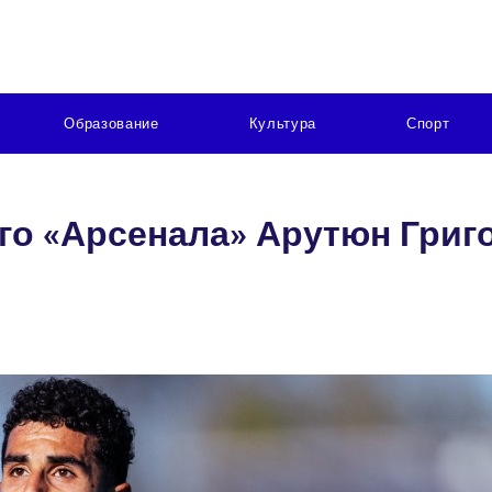
Образование
Культура
Спорт
го «Арсенала» Арутюн Григ