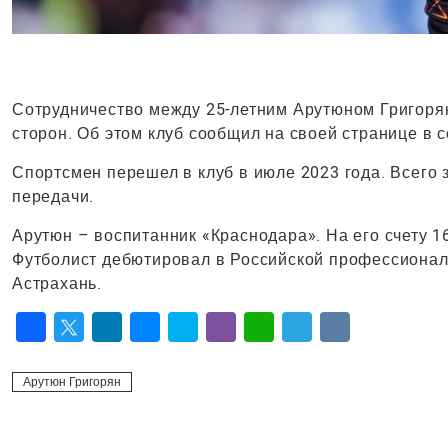
Сотрудничество между 25-летним Арутюном Григоря
сторон. Об этом клуб сообщил на своей странице в с
Спортсмен перешел в клуб в июле 2023 года. Всего з
передачи.
Арутюн – воспитанник «Краснодара». На его счету 16
Футболист дебютировал в Российской профессиональ
Астрахань.
Facebook
Twitter
LinkedIn
Messenger
Skype
Viber
WhatsApp
Telegram
VK
Арутюн Григорян