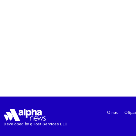
О нас
Обрат
Developed by gHost Services LLC