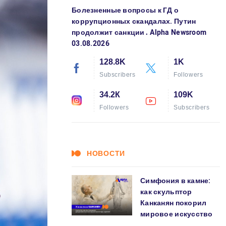
Болезненные вопросы к ГД о
коррупционных скандалах. Путин
продолжит санкции․ Alpha Newsroom
03.08.2026
128.8K
1K
Subscribers
Followers
34.2К
109K
Followers
Subscribers
НОВОСТИ
Симфония в камне:
как скульптор
Канканян покорил
мировое искусство