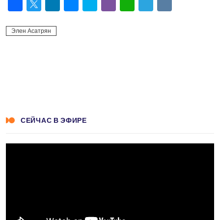
Facebook
Twitter
LinkedIn
Messenger
Skype
Viber
WhatsApp
Telegram
VK
Элен Асатрян
СЕЙЧАС В ЭФИРЕ