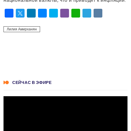
национальной валюты, что и приводит к инфляции.
Facebook
Twitter
LinkedIn
Messenger
Skype
Viber
WhatsApp
Telegram
VK
Лилия Амирханян
СЕЙЧАС В ЭФИРЕ