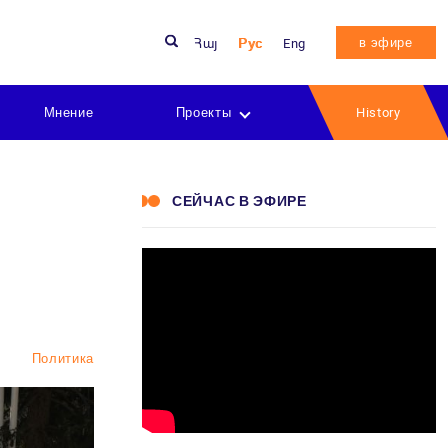
в эфире
Հայ
Рус
Eng
Мнение
Проекты
History
СЕЙЧАС В ЭФИРЕ
Политика