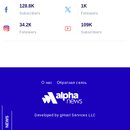
128.8K
1K
Subscribers
Followers
34.2К
109K
Followers
Subscribers
О нас
Обратная связь
Developed by gHost Services LLC
NEWS