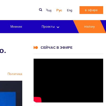
в эфире
Հայ
Рус
Eng
Мнение
Проекты
History
СЕЙЧАС В ЭФИРЕ
о.
Политика