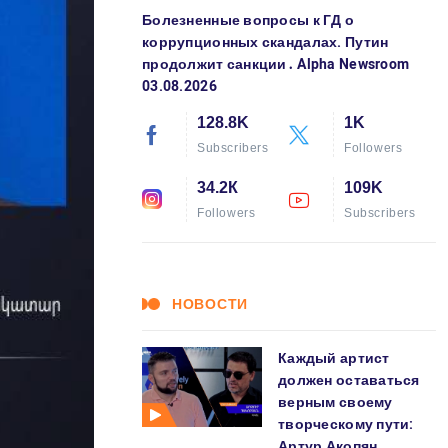
Болезненные вопросы к ГД о
коррупционных скандалах. Путин
продолжит санкции․ Alpha Newsroom
03.08.2026
128.8K
1K
Subscribers
Followers
34.2К
109K
Followers
Subscribers
НОВОСТИ
Каждый артист
должен оставаться
верным своему
творческому пути:
Артур Акопян