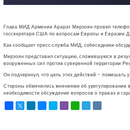
Глава МИД Армении Арарат Мирзоян провел телефо
госсекретаря США по вопросам Европы и Евразии Д
Как сообщает пресс-служба МИД, собеседники обсуд
Мирзоян представил ситуацию, сложившуюся в резу
вооруженных сил против суверенной территории Ре
Он подчеркнул, что цель этих действий – помешать
Стороны обменялись мнениями об урегулировании в
необходимости обсуждения вопросов о правах и гар
Facebook
Twitter
LinkedIn
Messenger
Skype
Viber
WhatsApp
Telegram
VK