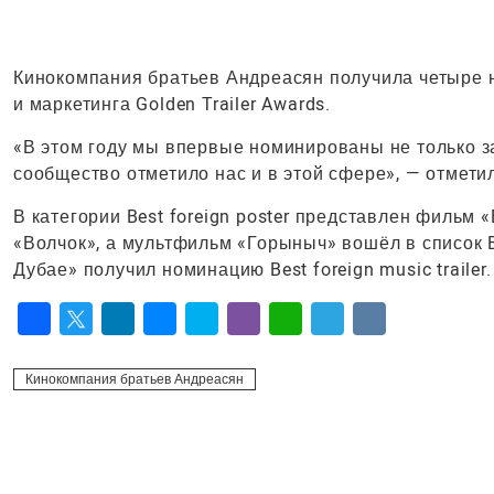
Кинокомпания братьев Андреасян получила четыре 
и маркетинга Golden Trailer Awards.
«В этом году мы впервые номинированы не только за
сообщество отметило нас и в этой сфере», — отмети
В категории Best foreign poster представлен фильм «В
«Волчок», а мультфильм «Горыныч» вошёл в список Bes
Дубае» получил номинацию Best foreign music trailer.
Facebook
Twitter
LinkedIn
Messenger
Skype
Viber
WhatsApp
Telegram
VK
Кинокомпания братьев Андреасян