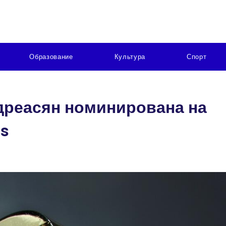
Образование
Культура
Спорт
дреасян номинирована на
ds