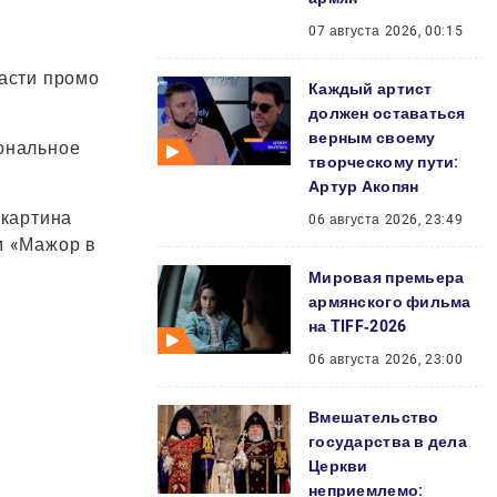
07 августа 2026, 00:15
асти промо
Каждый артист
должен оставаться
верным своему
иональное
творческому пути:
Артур Акопян
 картина
06 августа 2026, 23:49
ьм «Мажор в
Мировая премьера
армянского фильма
на TIFF‑2026
06 августа 2026, 23:00
Вмешательство
государства в дела
Церкви
неприемлемо: