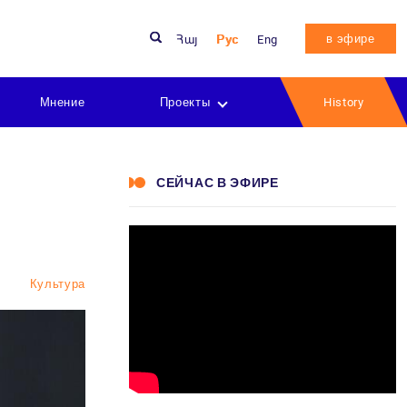
в эфире
Հայ
Рус
Eng
Мнение
Проекты
History
СЕЙЧАС В ЭФИРЕ
Культура