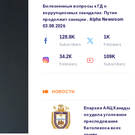
Болезненные вопросы к ГД о
коррупционных скандалах. Путин
продолжит санкции․ Alpha Newsroom
03.08.2026
128.8K
1K
Subscribers
Followers
34.2К
109K
Followers
Subscribers
НОВОСТИ
Епархия ААЦ Канады
осудила уголовное
преследование
Католикоса всех
армян