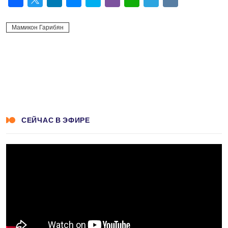
Facebook
Twitter
LinkedIn
Messenger
Skype
Viber
WhatsApp
Telegram
VK
Мамикон Гарибян
СЕЙЧАС В ЭФИРЕ