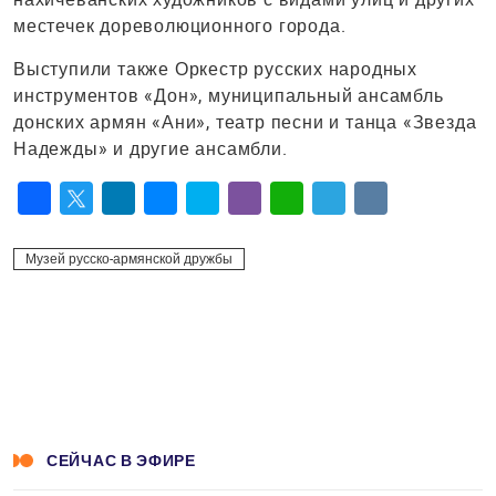
местечек дореволюционного города.
Выступили также Оркестр русских народных
инструментов «Дон», муниципальный ансамбль
донских армян «Ани», театр песни и танца «Звезда
Надежды» и другие ансамбли.
Facebook
Twitter
LinkedIn
Messenger
Skype
Viber
WhatsApp
Telegram
VK
Музей русско-армянской дружбы
СЕЙЧАС В ЭФИРЕ