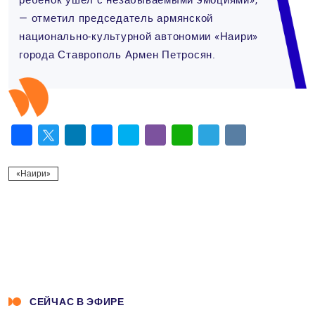
ребенок ушел с незабываемыми эмоциями»,
— отметил председатель армянской
национально-культурной автономии «Наири»
города Ставрополь Армен Петросян.
Facebook
Twitter
LinkedIn
Messenger
Skype
Viber
WhatsApp
Telegram
VK
«Наири»
СЕЙЧАС В ЭФИРЕ