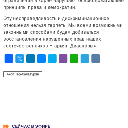
ограничения в корне нарушают основополагающие
принципы права и демократии.
Эту несправедливость и дискриминационное
отношения нельзя терпеть. Мы всеми возможными
законными способами будем добиваться
восстановления нарушенных прав наших
соотечественников – армян Диаспоры».
Facebook
Twitter
LinkedIn
Messenger
Skype
Viber
WhatsApp
Telegram
VK
Акоп Тер-Хачатурян
СЕЙЧАС В ЭФИРЕ