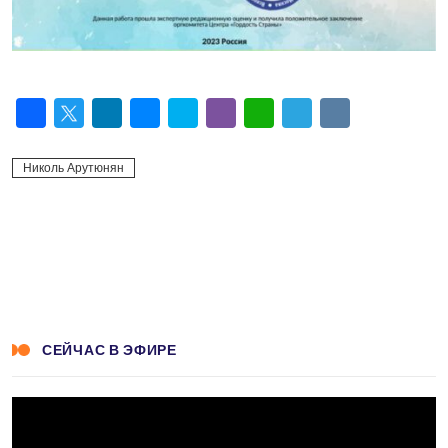
Facebook
Twitter
LinkedIn
Messenger
Skype
Viber
WhatsApp
Telegram
VK
Николь Арутюнян
СЕЙЧАС В ЭФИРЕ