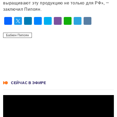
выращивают эту продукцию не только для РФ», —
заключил Пипоян.
Facebook
Twitter
LinkedIn
Messenger
Skype
Viber
WhatsApp
Telegram
VK
Бабкен Пипоян
СЕЙЧАС В ЭФИРЕ