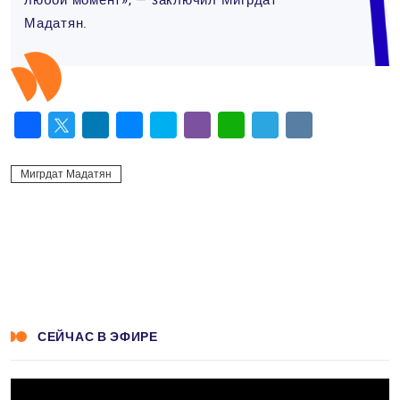
любой момент», — заключил Мигрдат
Мадатян.
Facebook
Twitter
LinkedIn
Messenger
Skype
Viber
WhatsApp
Telegram
VK
Мигрдат Мадатян
СЕЙЧАС В ЭФИРЕ