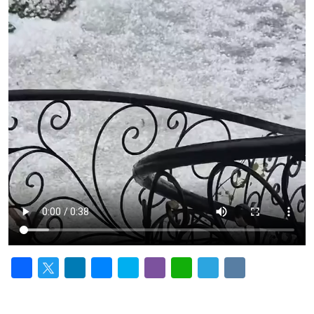
Facebook
Twitter
LinkedIn
Messenger
Skype
Viber
WhatsApp
Telegram
VK