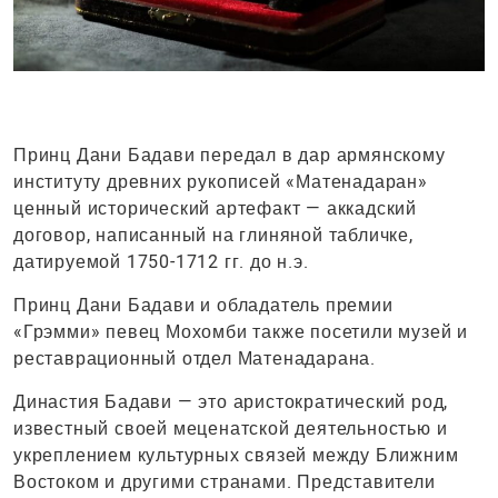
Принц Дани Бадави передал в дар армянскому
институту древних рукописей «Матенадаран»
ценный исторический артефакт — аккадский
договор, написанный на глиняной табличке,
датируемой 1750-1712 гг. до н.э.
Принц Дани Бадави и обладатель премии
«Грэмми» певец Мохомби также посетили музей и
реставрационный отдел Матенадарана.
Династия Бадави — это аристократический род,
известный своей меценатской деятельностью и
укреплением культурных связей между Ближним
Востоком и другими странами. Представители