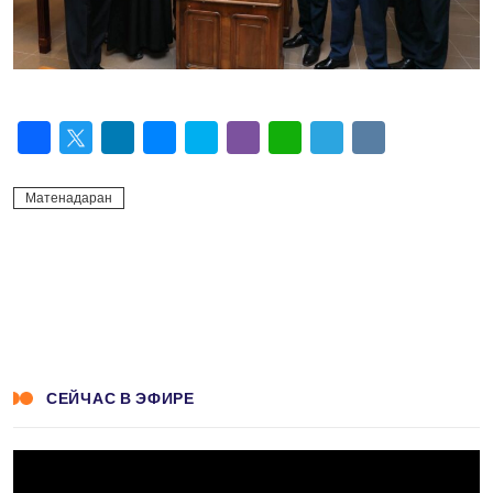
Facebook
Twitter
LinkedIn
Messenger
Skype
Viber
WhatsApp
Telegram
VK
Матенадаран
СЕЙЧАС В ЭФИРЕ