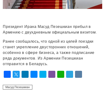
Президент Ирана Масуд Пезешкиан прибыл в
Армению с двухдневным официальным визитом.
Ранее сообщалось, что одной из целей поездки
станет укрепление двусторонних отношений,
особенно в сфере бизнеса, а также подписание
ряда документов. Из Армении Пезешкиан
отправится в Беларусь.
Facebook
Twitter
LinkedIn
Messenger
Skype
Viber
WhatsApp
Telegram
VK
Масуд Пезешкиан