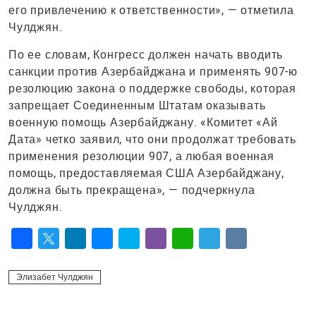
его привлечению к ответственности», — отметила
Чулджян.
По ее словам, Конгресс должен начать вводить
санкции против Азербайджана и применять 907-ю
резолюцию закона о поддержке свободы, которая
запрещает Соединенным Штатам оказывать
военную помощь Азербайджану. «Комитет «Ай
Дата» четко заявил, что они продолжат требовать
применения резолюции 907, а любая военная
помощь, предоставляемая США Азербайджану,
должна быть прекращена», — подчеркнула
Чулджян.
Facebook
Twitter
LinkedIn
Messenger
Skype
Viber
WhatsApp
Telegram
VK
Элизабет Чулджян