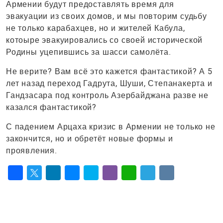
Армении будут предоставлять время для
эвакуации из своих домов, и мы повторим судьбу
не только карабахцев, но и жителей Кабула,
котоыре эвакуировались со своей исторической
Родины уцепившись за шасси самолёта.
Не верите? Вам всё это кажется фантастикой? А 5
лет назад переход Гадрута, Шуши, Степанакерта и
Гандзасара под контроль Азербайджана разве не
казался фантастикой?
С падением Арцаха кризис в Армении не только не
закончится, но и обретёт новые формы и
проявления.
Facebook
Twitter
LinkedIn
Messenger
Skype
Viber
WhatsApp
Telegram
VK