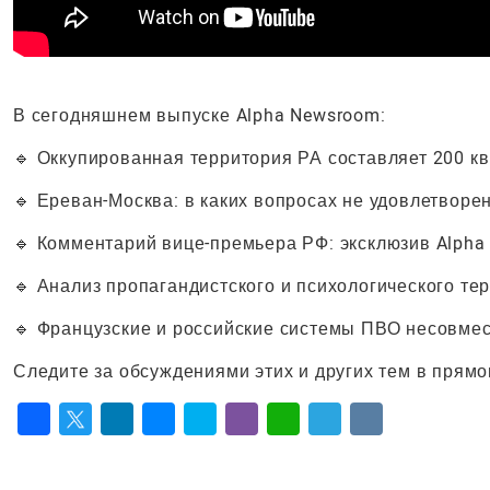
В сегодняшнем выпуске Alpha Newsroom:
🔹 Оккупированная территория РА составляет 200 кв
🔹 Ереван-Москва: в каких вопросах не удовлетвор
🔹 Комментарий вице-премьера РФ: эксклюзив Alpha
🔹 Анализ пропагандистского и психологического те
🔹 Французские и российские системы ПВО несовме
Следите за обсуждениями этих и других тем в прям
Facebook
Twitter
LinkedIn
Messenger
Skype
Viber
WhatsApp
Telegram
VK