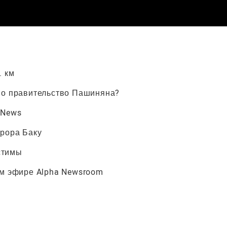
. км
ено правительство Пашиняна?
 News
ррора Баку
стимы
ом эфире Alpha Newsroom