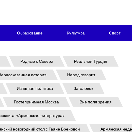
Образование
Культура
Спорт
Родные с Севера
Реальная Турция
Нерассказанная история
Народ говорит
Изящная политика
Заголовок
Гостеприимная Москва
Вне поля зрения
иокнига: «Армянская литература»
нский новогодний стол с Гаяне Бреиовой
Армянская нед