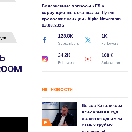
Болезненные вопросы к ГД о
коррупционных скандалах. Путин
продолжит санкции․ Alpha Newsroom
03.08.2026
128.8K
1K
док
Subscribers
Followers
Ь
34.2К
109K
Followers
Subscribers
ROOM
НОВОСТИ
Вызов Католикоса
всех армян в суд
является одним из
самых грубых
нарушений