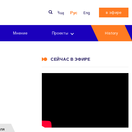
в эфире
Հայ
Рус
Eng
Мнение
Проекты
History
СЕЙЧАС В ЭФИРЕ
еля