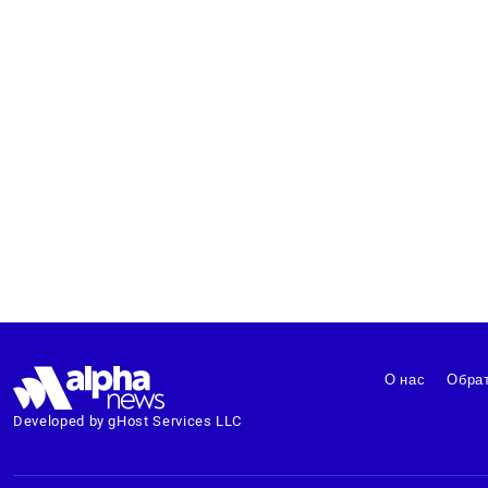
О нас
Обрат
Developed by gHost Services LLC