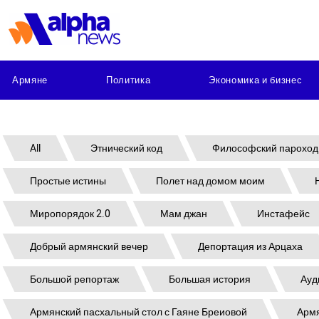
Армяне
Политика
Экономика и бизнес
All
Этнический код
Философский пароход
Простые истины
Полет над домом моим
Миропорядок 2.0
Мам джан
Инстафейс
Добрый армянский вечер
Депортация из Арцаха
Большой репортаж
Большая история
Ауд
Армянский пасхальный стол с Гаяне Бреиовой
Армя