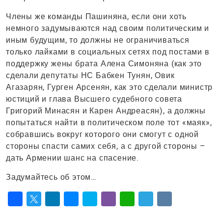
Члены же команды Пашиняна, если они хоть
немного задумываются над своим политическим и
иным будущим, то должны не ограничиваться
только лайками в социальных сетях под постами в
поддержку жены брата Алена Симоняна (как это
сделали депутаты НС Бабкен Тунян, Овик
Агазарян, Гурген Арсенян, как это сделали министр
юстиций и глава Высшего судебного совета
Григорий Минасян и Карен Андреасян), а должны
попытаться найти в политическом поле тот «маяк»,
собравшись вокруг которого они смогут с одной
стороны спасти самих себя, а с другой стороны –
дать Армении шанс на спасение.
Задумайтесь об этом…
Facebook
Twitter
LinkedIn
Messenger
Skype
Viber
WhatsApp
Telegram
VK