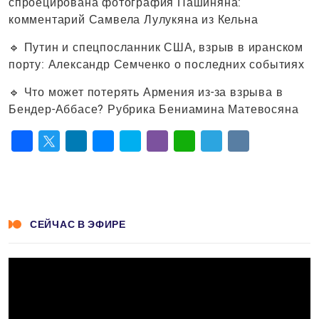
спроецирована фотография Пашиняна:
комментарий Самвела Лулукяна из Кельна
🔹 Путин и спецпосланник США, взрыв в иранском
порту: Александр Семченко о последних событиях
🔹 Что может потерять Армения из-за взрыва в
Бендер-Аббасе? Рубрика Бениамина Матевосяна
Facebook
Twitter
LinkedIn
Messenger
Skype
Viber
WhatsApp
Telegram
VK
СЕЙЧАС В ЭФИРЕ