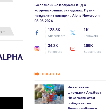
Болезненные вопросы к ГД о
коррупционных скандалах. Путин
продолжит санкции․ Alpha Newsroom
03.08.2026
128.8K
1K
док
Subscribers
Followers
34.2К
109K
Followers
Subscribers
ALPHA
НОВОСТИ
Ивановский
школьник Альберт
Никогосян стал
победителем
Всероссийского