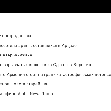
е пострадавших
посетили армян, оставшихся в Арцахе
 в Азербайджане
ке взрывчатых веществ из Одессы в Воронеж
что Армения стоит на грани катастрофических потряс
ленов Совета старейшин
ом эфире Alpha News Room