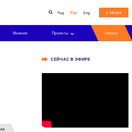
в эфире
Հայ
Рус
Eng
Мнение
Проекты
History
СЕЙЧАС В ЭФИРЕ
еля