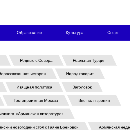
Образование
Культура
Спорт
Родные с Севера
Реальная Турция
Нерассказанная история
Народ говорит
Изящная политика
Заголовок
Гостеприимная Москва
Вне поля зрения
иокнига: «Армянская литература»
нский новогодний стол с Гаяне Бреиовой
Армянская нед