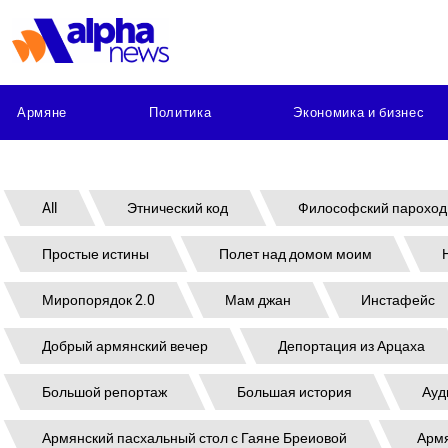
Армяне
Политика
Экономика и бизнес
All
Этнический код
Философский пароход
Простые истины
Полет над домом моим
Миропорядок 2.0
Мам джан
Инстафейс
Добрый армянский вечер
Депортация из Арцаха
Большой репортаж
Большая история
Ауд
Армянский пасхальный стол с Гаяне Бреиовой
Армя